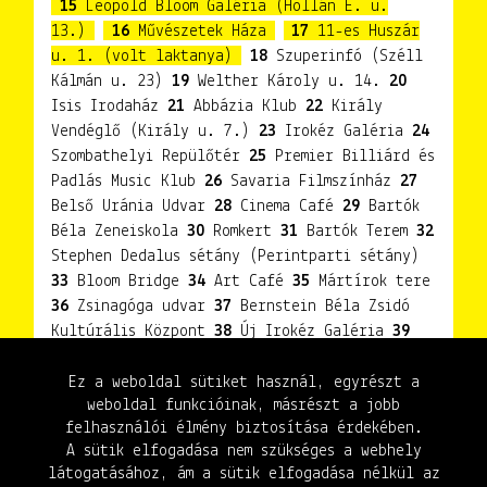
15
Leopold Bloom Galéria (Hollán E. u.
13.)
16
Művészetek Háza
17
11-es Huszár
u. 1. (volt laktanya)
18
Szuperinfó (Széll
Kálmán u. 23)
19
Welther Károly u. 14.
20
Isis Irodaház
21
Abbázia Klub
22
Király
Vendéglő (Király u. 7.)
23
Irokéz Galéria
24
Szombathelyi Repülőtér
25
Premier Billiárd és
Padlás Music Klub
26
Savaria Filmszínház
27
Belső Uránia Udvar
28
Cinema Café
29
Bartók
Béla Zeneiskola
30
Romkert
31
Bartók Terem
32
Stephen Dedalus sétány (Perintparti sétány)
33
Bloom Bridge
34
Art Café
35
Mártírok tere
36
Zsinagóga udvar
37
Bernstein Béla Zsidó
Kultúrális Központ
38
Új Irokéz Galéria
39
Vasudvar
40
Pincegaléria (Petőfi Sándor u.)
41
Történelmi Témapark - Ferences Kert
42
Ez a weboldal sütiket használ, egyrészt a
weboldal funkcióinak, másrészt a jobb
Weöres Sándor Színház
felhasználói élmény biztosítása érdekében.
A sütik elfogadása nem szükséges a webhely
látogatásához, ám a sütik elfogadása nélkül az