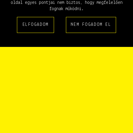
1994
1995
1996
1997
1998
1999
2000
2001
2002
oldal egyes pontjai nem biztos, hogy megfelelően
2003
2004
2005
2006
2007
2008
2009
2010
2011
fognak működni.
2012
2013
2014
2015
2016
2017
2018
2019
2020
ELFOGADOM
NEM FOGADOM EL