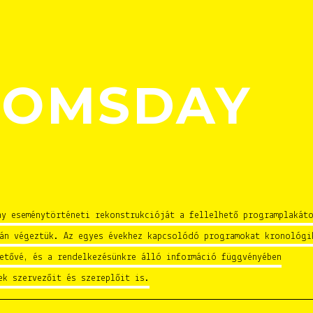
OOMSDAY
y eseménytörténeti rekonstrukcióját a fellelhető programplakát
ján végeztük. Az egyes évekhez kapcsolódó programokat kronológi
etővé, és a rendelkezésünkre álló információ függvényében
ek szervezőit és szereplőit is.