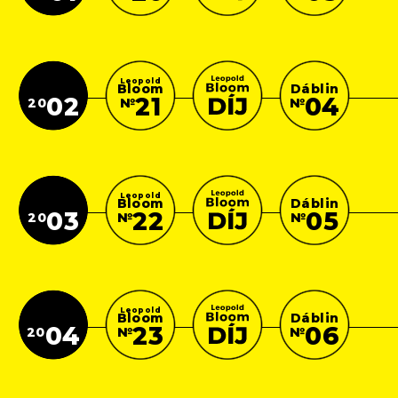
Leopold
Bloom
Dáblin
21
02
04
№
20
№
Leopold
Bloom
Dáblin
22
03
05
№
20
№
Leopold
Bloom
Dáblin
23
04
06
№
20
№