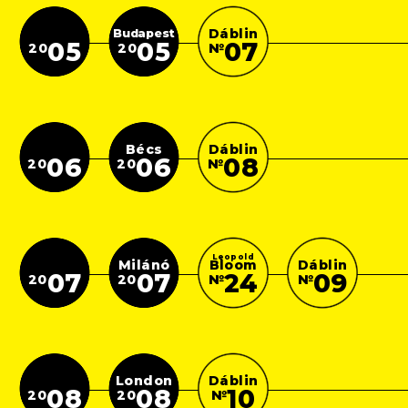
Dáblin
Budapest
05
05
07
20
20
№
Bécs
Dáblin
06
06
08
20
20
№
Leopold
Bloom
Milánó
Dáblin
24
07
07
09
№
20
20
№
London
Dáblin
08
08
10
20
20
№