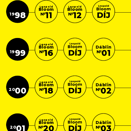
Leopold
Leopold
Bloom
Bloom
11
12
98
№
№
19
Leopold
Bloom
Dáblin
16
99
01
№
19
№
Leopold
Bloom
Dáblin
18
00
02
№
20
№
Leopold
Bloom
Dáblin
20
01
03
№
20
№