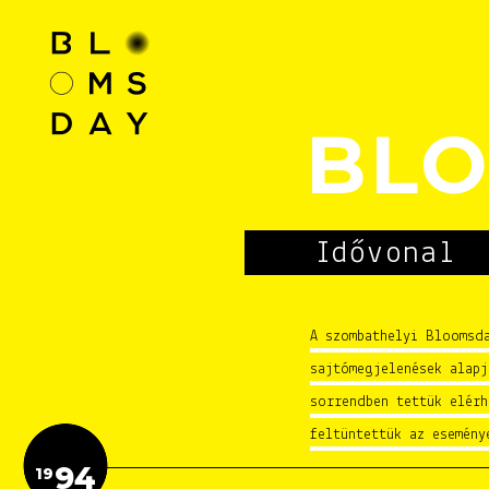
BL
Idővonal
A szombathelyi Bloomsda
sajtómegjelenések alap
sorrendben tettük elérh
feltüntettük az esemény
94
19