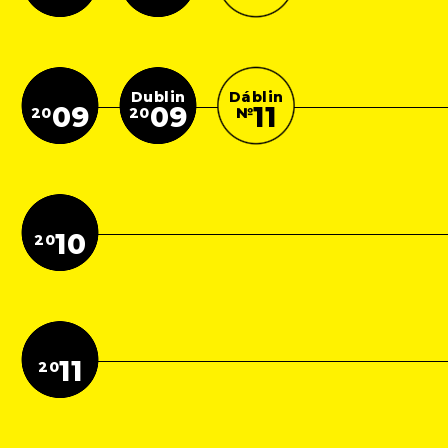
Dublin
Dáblin
09
09
11
20
20
№
10
20
11
20