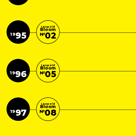
Leopold
Bloom
02
95
№
19
Leopold
Bloom
05
96
№
19
Leopold
Bloom
08
97
№
19